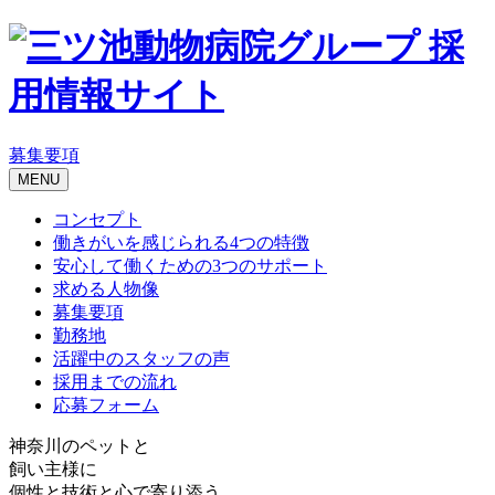
募集要項
MENU
コンセプト
働きがいを感じられる4つの特徴
安心して働くための3つのサポート
求める人物像
募集要項
勤務地
活躍中のスタッフの声
採用までの流れ
応募フォーム
神奈川のペットと
飼い主様に
個性と技術と心で寄り添う