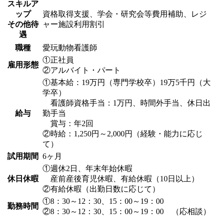
スキルア
ップ
資格取得支援、学会・研究会等費用補助、レジ
その他待
ャー施設利用割引
遇
職種
愛玩動物看護師
①正社員
雇用形態
②アルバイト・パート
①基本給：19万円（専門学校卒）19万5千円（大
学卒）
看護師資格手当：1万円、時間外手当、休日出
給与
勤手当
賞与：年2回
②時給：1,250円～2,000円（経験・能力に応じ
て）
試用期間
6ヶ月
①週休2日、年末年始休暇
休日休暇
産前産後育児休暇、有給休暇（10日以上）
②有給休暇（出勤日数に応じて）
①8：30～12：30、15：00～19：00
勤務時間
②8：30～12：30、15：00～19：00 （応相談）