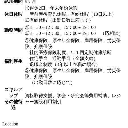
試用期間
6ヶ月
①週休2日、年末年始休暇
休日休暇
産前産後育児休暇、有給休暇（10日以上）
②有給休暇（出勤日数に応じて）
①8：30～12：30、15：00～19：00
勤務時間
②8：30～12：30、15：00～19：00 （応相談）
①健康保険、厚生年金保険、雇用保険、労災保
険、介護保険
社内医療保険制度、年１回定期健康診断
住宅手当、通勤手当（全額支給）
福利厚生
退職金制度（3年以上在職の場合）
②健康保険、厚生年金保険、雇用保険、労災保
険、介護保険
（出勤日数に応じて）
スキルア
ップ
資格取得支援、学会・研究会等費用補助、レジ
その他待
ャー施設利用割引
遇
Location