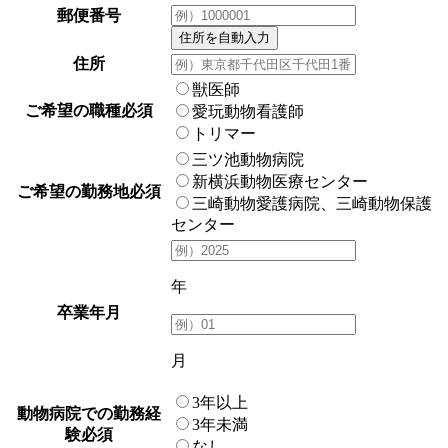
郵便番号
住所
獣医師
ご希望の職種
必須
愛玩動物看護師
トリマー
三ツ池動物病院
新横浜動物医療センター
ご希望の勤務地
必須
三崎動物愛護病院、三崎動物保護
センター
年
卒業年月
月
3年以上
動物病院での勤務経
3年未満
験
必須
なし